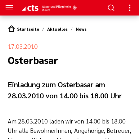
Startseite
Aktuelles
News
S
17.03.2010
ung
e Pflege Neuweiler
en
Osterbasar
ge Neuweiler
zum Haus
Einladung zum Osterbasar am
Bewerbung
serer Arbeit
28.03.2010 von 14.00 bis 18.00 Uhr
Am 28.03.2010 laden wir von 14.00 bis 18.00
nagement
Uhr alle BewohnerInnen, Angehörige, Betreuer,