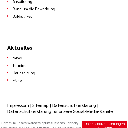
Ausbildung
Rund um die Bewerbung
Bufdis / FSJ
Aktuelles
News
Termine
Hauszeitung
Filme
Impressum
|
Sitemap
|
Datenschutzerklärung
|
Datenschutzerklärung für unsere Social-Media-Kanäle
Damit Sie unsere Webseite optimal nutzen können,
Datenschutzeinstellungen
verwenden wir Cookies. Mit dem Besuch unserer Seite
© 2026 Caritas Trägergesellschaft Saarbrücken mbH (cts)