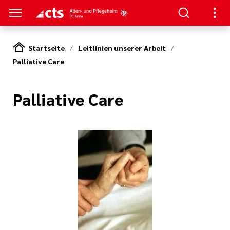
Startseite
Leitlinien unserer Arbeit
Palliative Care
S
ung
e Pflege Neuweiler
en
Palliative Care
ge Neuweiler
zum Haus
Bewerbung
serer Arbeit
nagement