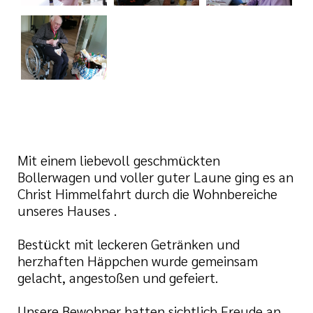
tlinien
i der cts
Mit einem liebevoll geschmückten
Bollerwagen und voller guter Laune ging es an
Christ Himmelfahrt durch die Wohnbereiche
unseres Hauses .
Bestückt mit leckeren Getränken und
herzhaften Häppchen wurde gemeinsam
gelacht, angestoßen und gefeiert.
Unsere Bewohner hatten sichtlich Freude an