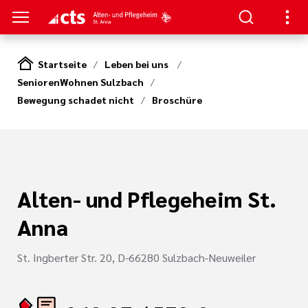
Startseite
Leben bei uns
SeniorenWohnen Sulzbach
S
Bewegung schadet nicht
Broschüre
ung
e Pflege Neuweiler
en
ge Neuweiler
zum Haus
Alten- und Pflegeheim St.
Bewerbung
serer Arbeit
Anna
St. Ingberter Str. 20, D-66280 Sulzbach-Neuweiler
nagement