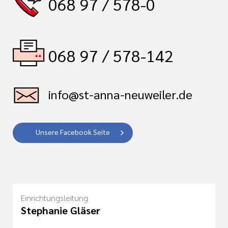
068 97 / 578-0
068 97 / 578-142
tlinien
info@st-anna-neuweiler.de
i der cts
Unsere Facebook Seite
Einrichtungsleitung
Stephanie Gläser